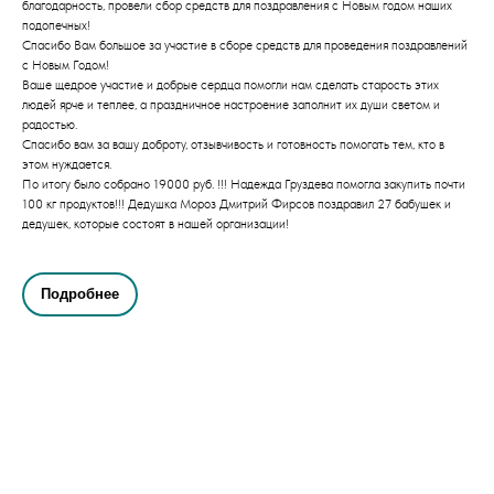
благодарность, провели сбор средств для поздравления с Новым годом наших
подопечных!
Спасибо Вам большое за участие в сборе средств для проведения поздравлений
с Новым Годом!
Ваше щедрое участие и добрые сердца помогли нам сделать старость этих
людей ярче и теплее, а праздничное настроение заполнит их души светом и
радостью.
Спасибо вам за вашу доброту, отзывчивость и готовность помогать тем, кто в
этом нуждается.
По итогу было собрано 19000 руб. !!! Надежда Груздева помогла закупить почти
100 кг продуктов!!! Дедушка Мороз Дмитрий Фирсов поздравил 27 бабушек и
дедушек, которые состоят в нашей организации!
Подробнее