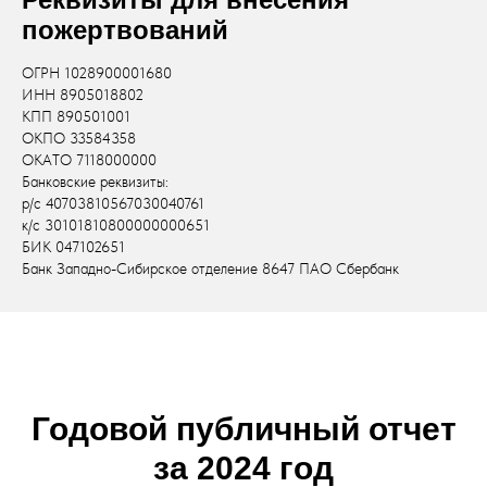
пожертвований
ОГРН 1028900001680
ИНН 8905018802
КПП 890501001
ОКПО 33584358
ОКАТО 7118000000
Банковские реквизиты:
р/с 40703810567030040761
к/с 30101810800000000651
БИК 047102651
Банк Западно-Сибирское отделение 8647 ПАО Сбербанк
Годовой публичный отчет
за 2024 год